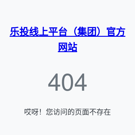
乐投线上平台（集团）官方
网站
404
哎呀！您访问的页面不存在