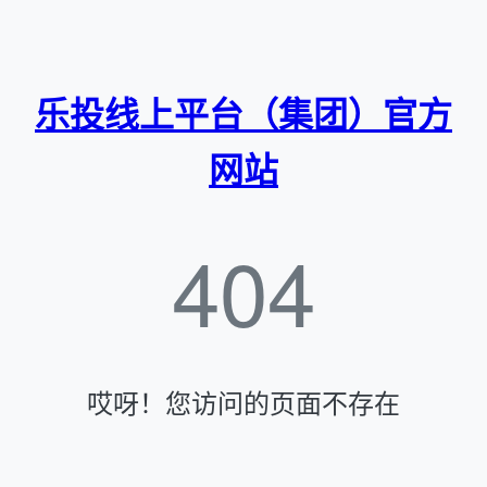
乐投线上平台（集团）官方
网站
404
哎呀！您访问的页面不存在